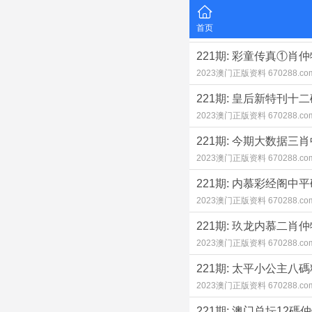
首页
221期: 彩童传真①肖
2023澳门正版资料 670288.co
221期: 皇后新特刊十
2023澳门正版资料 670288.co
221期: 今期大数据三
2023澳门正版资料 670288.co
221期: 内慕彩经阁中
2023澳门正版资料 670288.co
221期: 玖龙内慕二肖
2023澳门正版资料 670288.co
221期: 太平小公主八
2023澳门正版资料 670288.co
221期: 澳门总坛12碼