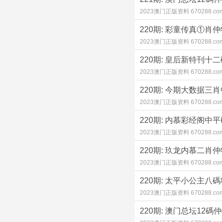
2023澳门正版资料 670288.co
220期: 彩童传真①肖
2023澳门正版资料 670288.co
220期: 皇后新特刊十
2023澳门正版资料 670288.co
220期: 今期大数据三
2023澳门正版资料 670288.co
220期: 内慕彩经阁中
2023澳门正版资料 670288.co
220期: 玖龙内慕二肖
2023澳门正版资料 670288.co
220期: 太平小公主八
2023澳门正版资料 670288.co
220期: 澳门总坛12碼