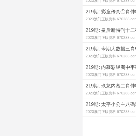
2023澳门正版资料 670288.co
219期: 彩童传真①肖
2023澳门正版资料 670288.co
219期: 皇后新特刊十
2023澳门正版资料 670288.co
219期: 今期大数据三
2023澳门正版资料 670288.co
219期: 内慕彩经阁中
2023澳门正版资料 670288.co
219期: 玖龙内慕二肖
2023澳门正版资料 670288.co
219期: 太平小公主八
2023澳门正版资料 670288.co